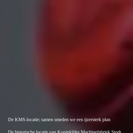
De KMS-locatie; samen smeden we een ijzersterk plan
De historische locatie van Koninklijke Machinefabriek Stork