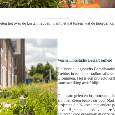
en het over de kosten hebben, want het gat tussen wat de huurder kan 
Versnellingsstudio Betaalbaarheid
De Versnellingsstudio Betaalbaarhe
Trebbe, in een later stadium afwi
Groningen. Het is een projectoverst
samenwerking actief blijft.
De maatregelen en instrumenten die
zijn niet alleen bruikbaar voor
Stad
projecten die Nijestee met andere 
effect. Bijkomend effect van deze V
het zorgt voor draagvlak in onze o