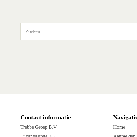
Geen
resultaten
Contact informatie
Navigati
Trebbe Groep B.V.
Home
Tubantiasingel 63
Aanmelden