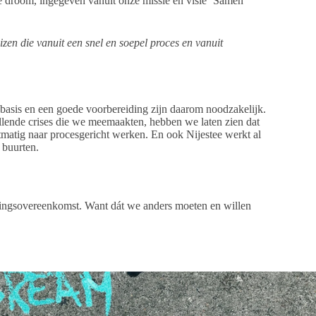
 droom, ingegeven vanuit onze missie en visie ‘Samen
en die vanuit een snel en soepel proces en vanuit
basis en een goede voorbereiding zijn daarom noodzakelijk.
llende crises die we meemaakten, hebben we laten zien dat
tig naar procesgericht werken. En ook Nijestee werkt al
 buurten.
rkingsovereenkomst. Want dát we anders moeten en willen