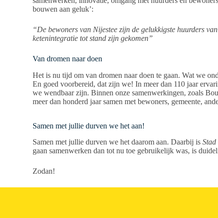
samenwerken, innovatie, omgang met huurders en bewoners, 
bouwen aan geluk’:
“De bewoners van Nijestee zijn de gelukkigste huurders van
ketenintegratie tot stand zijn gekomen”
Van dromen naar doen
Het is nu tijd om van dromen naar doen te gaan. Wat we on
En goed voorbereid, dat zijn we! In meer dan 110 jaar erva
we wendbaar zijn. Binnen onze samenwerkingen, zoals Bouw
meer dan honderd jaar samen met bewoners, gemeente, andere 
Samen met jullie durven we het aan!
Samen met jullie durven we het daarom aan. Daarbij is
Stad
gaan samenwerken dan tot nu toe gebruikelijk was, is duid
Zodan!