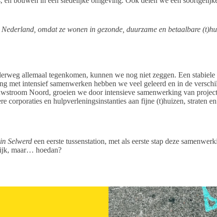
en bouwen in een stedelijke omgeving. Ook delen we een soortgelijke
 Nederland, omdat ze wonen in gezonde, duurzame en betaalbare (t)huiz
derweg allemaal tegenkomen, kunnen we nog niet zeggen. Een stabiele 
ring met intensief samenwerken hebben we veel geleerd en in de verschi
stroom Noord, groeien we door intensieve samenwerking van projectma
corporaties en hulpverleningsinstanties aan fijne (t)huizen, straten en
 in Selwerd
een eerste tussenstation, met als eerste stap deze samenwe
elijk, maar… hoedan?