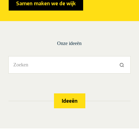
Samen maken we de wijk
Onze ideeën
Geen
resultaten
Ideeën