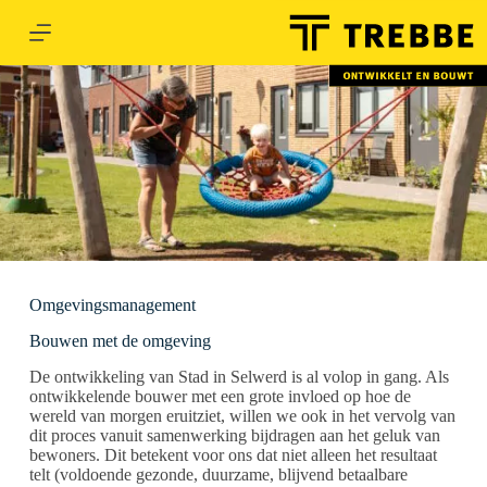
G
a
n
a
a
r
d
e
i
n
h
o
u
d
Omgevingsmanagement
Bouwen met de omgeving
De ontwikkeling van Stad in Selwerd is al volop in gang. Als
ontwikkelende bouwer met een grote invloed op hoe de
wereld van morgen eruitziet, willen we ook in het vervolg van
dit proces vanuit samenwerking bijdragen aan het geluk van
bewoners. Dit betekent voor ons dat niet alleen het resultaat
telt (voldoende gezonde, duurzame, blijvend betaalbare